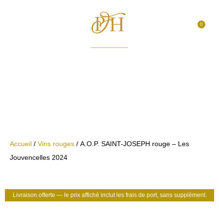
0
Accueil
/
Vins rouges
/ A.O.P. SAINT-JOSEPH rouge – Les
Jouvencelles 2024
Livraison offerte — le prix affiché inclut les frais de port, sans supplément.