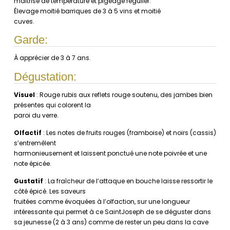
maîtrise de température et pigeage régulier.
Élevage moitié barriques de 3 à 5 vins et moitié
cuves.
Garde:
À apprécier de 3 à 7 ans.
Dégustation:
Visuel
: Rouge rubis aux reflets rouge soutenu, des jambes bien
présentes qui colorent la
paroi du verre.
Olfactif
: Les notes de fruits rouges (framboise) et noirs (cassis)
s’entremêlent
harmonieusement et laissent ponctué une note poivrée et une
note épicée.
Gustatif
: La fraîcheur de l’attaque en bouche laisse ressortir le
côté épicé. Les saveurs
fruitées comme évoquées à l’olfaction, sur une longueur
intéressante qui permet à ce SaintJoseph de se déguster dans
sa jeunesse (2 à 3 ans) comme de rester un peu dans la cave