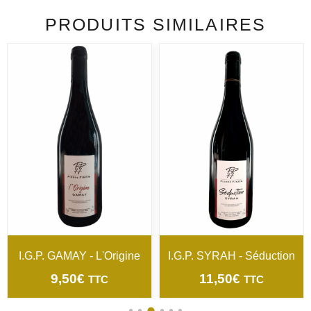
PRODUITS SIMILAIRES
I.G.P. GAMAY - L'Origine
I.G.P. SYRAH - Séduction
9,50
€
11,50
€
TTC
TTC